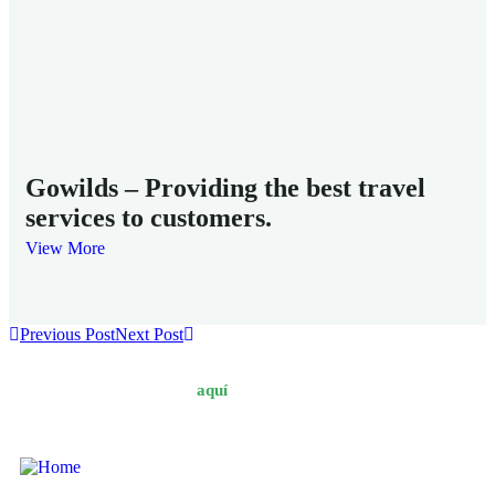
Mi
Fam
Gowilds – Providing the best travel
services to customers.
View More
Previous Post
Next Post
Afiliate
aquí