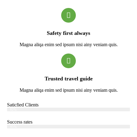
Safety first always
Magna aliqa enim sed ipsum nisi ainy veniam quis.
Trusted travel guide
Magna aliqa enim sed ipsum nisi ainy veniam quis.
Saticfied Clients
Web Designer
82%
Success rates
Web Designer
95%