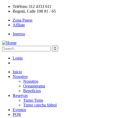
Teléfono 312 4333 611
Bogotá, Calle 108 #1 - 65
Zona Pagos
Afíliate
Ingreso
Login
Inicio
Nosotros
Nosotros
Organigrama
Beneficios
Reservas
Turno Tenis
Turno cancha fútbol
Eventos
PQR