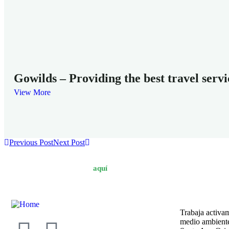
Gowilds – Providing the best travel servi
View More
Previous Post
Next Post
Afiliate
aquí
Trabaja activam
medio ambiente