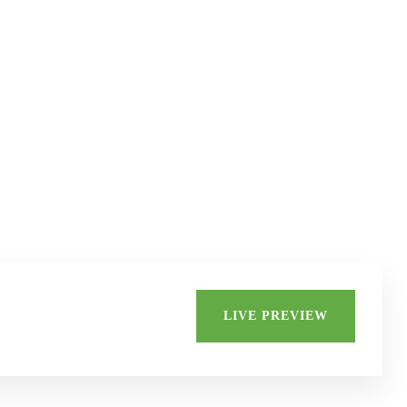
Di
Adv
LIVE PREVIEW