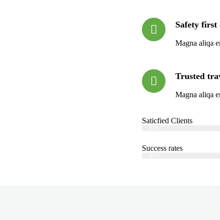
Safety first
Magna aliqa e
Trusted tra
Magna aliqa e
Saticfied Clients
Web Designer
82%
Success rates
Web Designer
95%