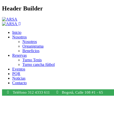
Header Builder
Inicio
Nosotros
Nosotros
Organigrama
Beneficios
Reservas
Turno Tenis
Turno cancha fútbol
Eventos
PQR
Noticias
Contacto
Teléfono 312 4333 611
Bogotá, Calle 108 #1 - 65